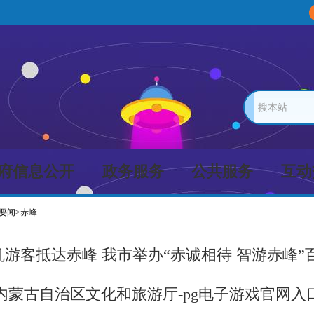
搜本站
府信息公开
政务服务
公共服务
互动
要闻
>
赤峰
游客抵达赤峰 我市举办“赤诚相待 智游赤峰”
内蒙古自治区文化和旅游厅-pg电子游戏官网入