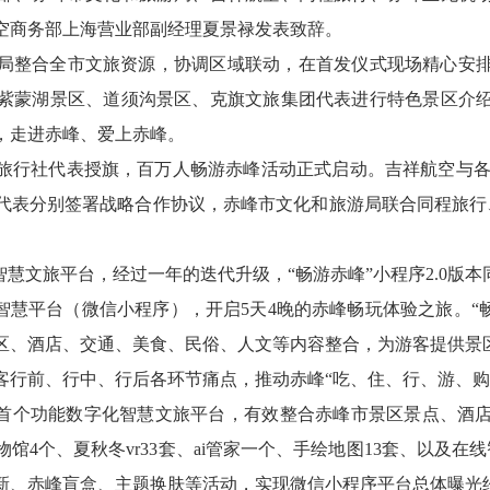
空商务部上海营业部副经理夏景禄发表致辞。
局整合全市文旅资源，协调区域联动，在首发仪式现场精心安
紫蒙湖景区、道须沟景区、克旗文旅集团代表进行特色景区介
，走进赤峰、爱上赤峰。
旅行社代表授旗，百万人畅游赤峰活动正式启动。吉祥航空与各地
代表分别签署战略合作协议，赤峰市文化和旅游局联合同程旅行、
”智慧文旅平台，经过一年的迭代升级，“畅游赤峰”小程序2.0版
智慧平台（微信小程序），开启5天4晚的赤峰畅玩体验之旅。“
景区、酒店、交通、美食、民俗、人文等内容整合，为游客提供景
客行前、行中、行后各环节痛点，推动赤峰“吃、住、行、游、购
市首个功能数字化智慧文旅平台，有效整合赤峰市景区景点、酒
馆4个、夏秋冬vr33套、ai管家一个、手绘地图13套、以及
、赤峰盲盒、主题换肤等活动，实现微信小程序平台总体曝光约19