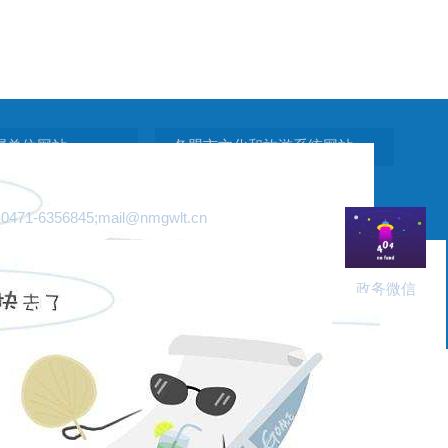
属单位网站
各盟市文化和旅游系统网站
6356845;
mail@nmgwlt.cn
政务微信