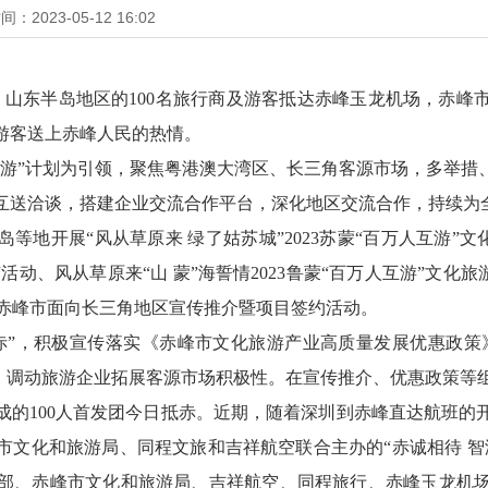
：2023-05-12 16:02
地、山东半岛地区的100名旅行商及游客抵达赤峰玉龙机场，赤
游客送上赤峰人民的热情。
互游”计划为引领，聚焦粤港澳大湾区、长三角客源市场，多举措
互送洽谈，搭建企业交流合作平台，深化地区交流合作，持续为
等地开展“风从草原来 绿了姑苏城”2023苏蒙“百万人互游”文
广活动、风从草原来“山 蒙”海誓情2023鲁蒙“百万人互游”文化旅
峰”赤峰市面向长三角地区宣传推介暨项目签约活动。
赤”，积极宣传落实《赤峰市文化旅游产业高质量发展优惠政策》
励，调动旅游企业拓展客源市场积极性。在宣传推介、优惠政策
成的100人首发团今日抵赤。近期，随着深圳到赤峰直达航班的
市文化和旅游局、同程文旅和吉祥航空联合主办的“赤诚相待 智
部、赤峰市文化和旅游局、吉祥航空、同程旅行、赤峰玉龙机