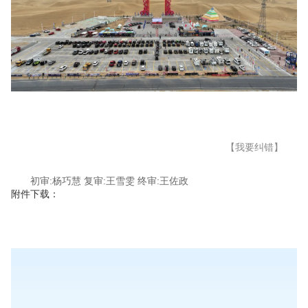
【我要纠错】
初审:杨巧慧 复审:王雪雯 终审:王佐政
附件下载：