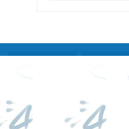
工作年报
pg电子麻
联系pg电
将胡了单
子游戏官
发布矩阵
机版的版
网入口
权声明
网站帮助
网站地图
隐私声明
rss订阅
网站地图