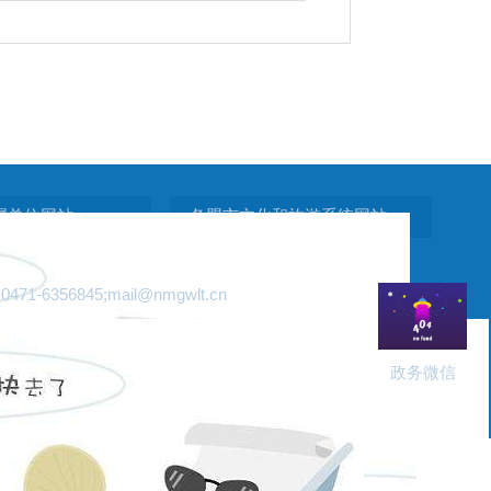
属单位网站
各盟市文化和旅游系统网站
6356845;
mail@nmgwlt.cn
政务微信