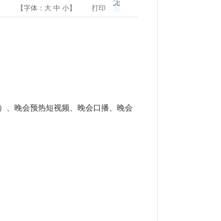
【字体：
大
中
小
】
打印
条）、晚会预热短视频、晚会口播、晚会