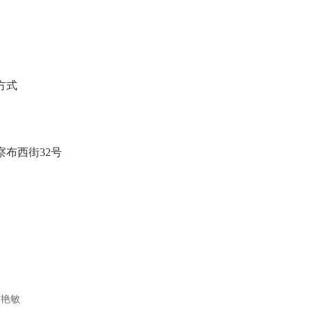
方式
布西街32号
吉艳敏