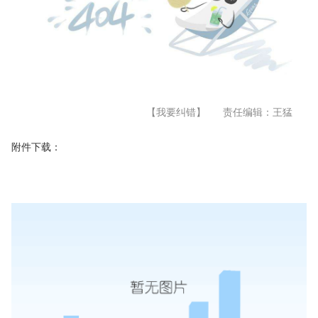
【我要纠错】
责任编辑：王猛
附件下载：