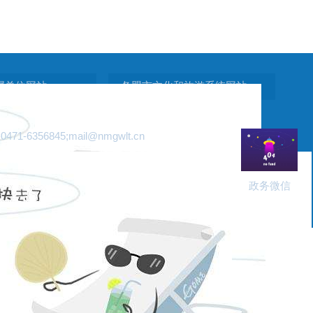
属单位网站
各盟市文化和旅游系统网站
6356845;
mail@nmgwlt.cn
政务微信