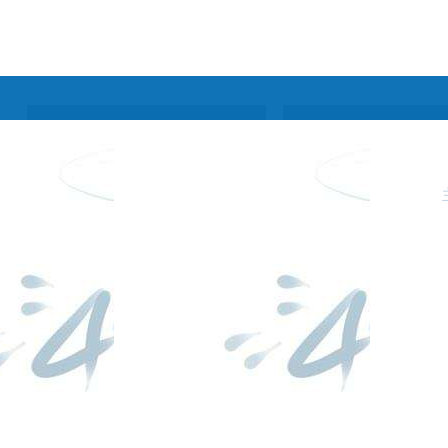
工作年报
pg电子麻
联系pg电
将胡了单
子游戏官
发布矩阵
机版的版
网入口
权声明
网站帮助
网站地图
隐私声明
rss订阅
网站地图