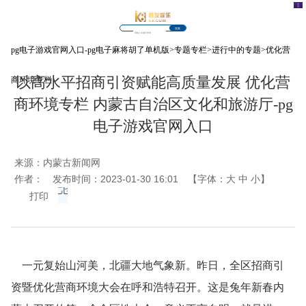
搜索
pg电子游戏官网入口-pg电子麻将胡了单机版
>
专题专栏
>
进行中的专题
>
优化营
以高水平招商引资赋能高质量发展 优化营
商环境专栏
商环境专栏 内蒙古自治区文化和旅游厅-pg
电子游戏官网入口
来源：
内蒙古新闻网
作者：
发布时间：2023-01-30 16:01
【字体：
大
中
小
】
打印
一元复始山河美，北疆大地气象新。昨日，全区招商引
资暨优化营商环境大会在呼和浩特召开。这是兔年新春内