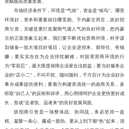
资赋能高质量发展。
市场经济条件下，环境是“气候”，资金是“候鸟”。哪里
环境好，资本和要素就往哪里跑。于内蒙古而言，抓好招
商引资，关键是要打造聚商气拢人气的良好环境，把内蒙
古的正面形象立起来。我们要不断优化营商环境，科学谋
划储备一批大项目好项目，让企业进得来、留得住、有钱
赚；要实实在在为企业排忧解难，对损害营商环境的行
为“零容忍”，最大限度保障企业家合法权益；要当好服务企
业的“店小二”，不叫不扰、随叫随到，千方百计为企业好办
事办成事提供便利；要着力构建亲清统一的政商关系，多
听取“自己人”的反映和诉求，用心用情呵护企业更快更好成
长，形成“近者悦、远者来”的良好发展局面。
抓招商引资是一场整体战、协同战，务必坚持一盘
棋、凝聚一条心、攥成一股劲。要从上到下都“热”起来，强