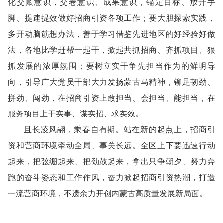
化交账意识，交卷意识、成果意识，锚定目标、放开手
脚、提速提效做好招商引资各项工作；要大胆探索实践，
多开动脑筋想办法，善于学习借鉴先进地区的好经验好做
法，各地比学赶帮一起干，掀起共抓招商、齐抓项目、狠
抓发展的浓厚氛围；要树立实干争先担当作为的鲜明导
向，引导广大党员干部大力发扬蒙古马精神，铆足韧劲、
拼劲、闯劲，在招商引资上敢担当、会担当、能担当，在
服务项目上干实事、谋实招、求实效。
且长凌风翮，乘春自有期。站在新的起点上，招商引
资和营商环境牵动全局、事关长远。全区上下要迅速行动
起来，把弦绷起来、把劲鼓起来，拿出只争朝夕、努力奔
跑的奋斗姿态和工作作风，奋力掀起招商引资热潮，打造
一流营商环境，不遗余力开创内蒙古高质量发展新局面。